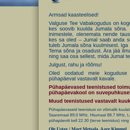
‘
Armsad kaasteelised!
Valguse Tee Vabakogudus on koguk
kes soovib kuulda Jumala sõna. 
inimestele, olenemata nende taus
kes sa oled – Jumal saab anda sull
tuleb Jumala sõna kuulmisest. Iga
Tema sõna ja osadust. Ära jää ilm
ning saa osa sellest, mida Jumal t
Julgust, rahu ja rõõmu!
Oled oodatud meie koguduse J
pühapäeval vastavalt kavale.
Pühapäevased teenistused toimu
pühapäevakool on suvepuhkusel
Muud teenistused vastavalt kuu
Pühapäevaseid teenistusi on võimalik kuula
Saaremaal 89,0 MHz, Hiiumaal 88,7 MHz, 
pühapäeviti kell 22.30 (terve teenistus) ning t
Ole Ustav | Mart Metsala, Aare Kimmel