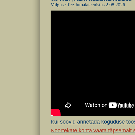
Valguse Tee Jumalateenistus 2.08.2026
Kui soovid annetada koguduse töös
Noortekate kohta vaata täpsemalt 