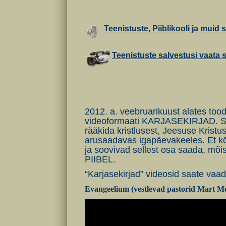
Teenistuste, Piiblikooli ja muid s
Teenistuste salvestusi vaata si
2012. a. veebruarikuust alates t
videoformaati KARJASEKIRJAD. Saa
rääkida kristlusest, Jeesuse Kristus
arusaadavas igapäevakeeles. Et kõ
ja soovivad sellest osa saada, mõis
PIIBEL.
“Karjasekirjad” videosid saate va
Evangeelium (vestlevad pastorid Mart Me